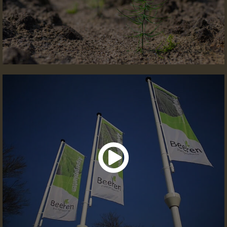
Mosalim F1
Portlim F1
Prius F1
Raffaelo F1
Rakete F1
Ramires F1
Sirius F1
Terralim F1
Vegalim F1
Vitalim F1
Xenolim F1
Variety selector
Planting distance