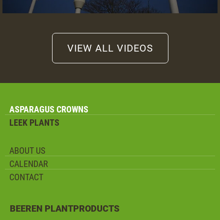
Preparation land
Receipt asparagus crowns
VIEW ALL VIDEOS
ASPARAGUS CROWNS
VARIETY SELECTOR
LEEK PLANTS
ABOUT US
VIEW SUMMARY
CALENDAR
CONTACT
BEEREN PLANTPRODUCTS