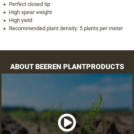
Perfect closed tip
Bacchus F1
High spear weight
Backlim F1
High yield
Cumulus F1
Recommended plant density: 5 plants per meter
Cygnus F1
Donalim F1
Erasmus F1
Frühlim F1
ABOUT BEEREN PLANTPRODUCTS
Gijnlim F1
Grolim F1
Herkolim F1
Javelim F1
Lunalim F1
Maralim F1
Maxlim F1